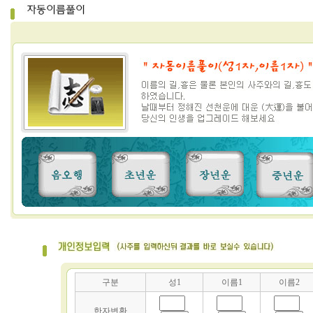
구분
성1
이름1
이름2
한자변환