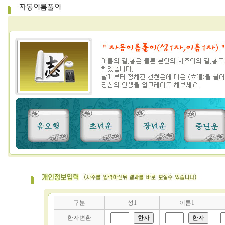
구분
성1
이름1
한자변환