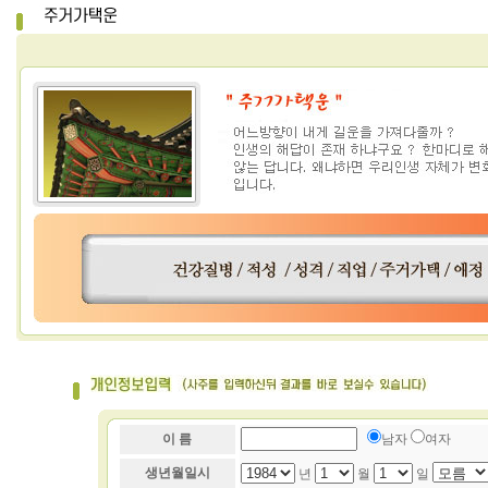
이 름
남자
여자
생년월일시
년
월
일