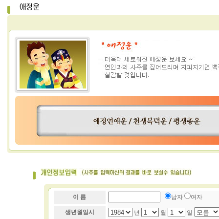
이 름
남자
여자
생년월일시
년
월
일