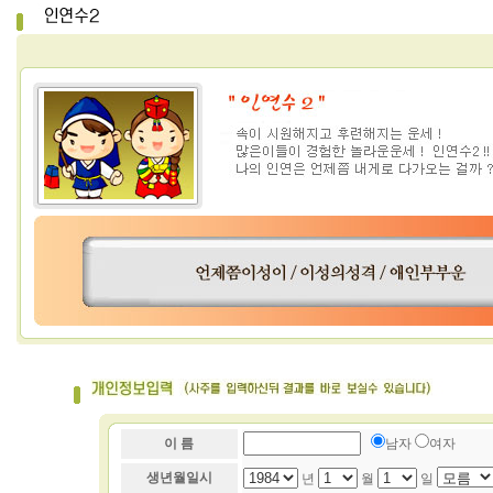
이 름
남자
여자
생년월일시
년
월
일