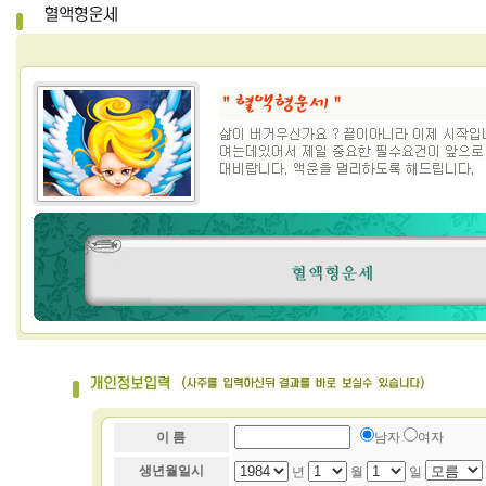
이 름
남자
여자
생년월일시
년
월
일