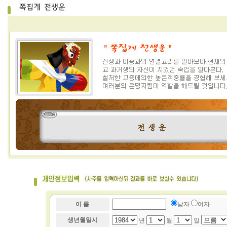
이 름
남자
여자
생년월일시
년
월
일