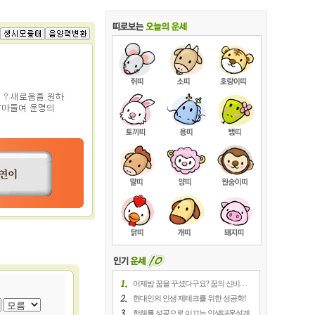
어제밤 꿈을 꾸셨다구요? 꿈의 신비. . .
현대인의 인생 제테크를 위한 성공학!
한해를 성공으로 이끄는 인생대운설계