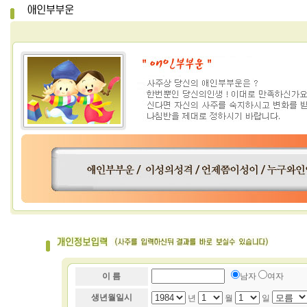
이 름
남자
여자
생년월일시
년
월
일