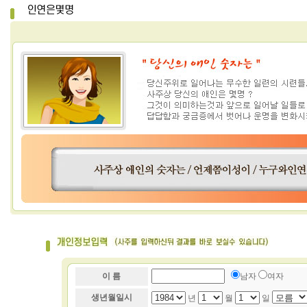
이 름
남자
여자
생년월일시
년
월
일